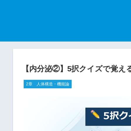
【内分泌②】5択クイズで覚え
2章 人体構造・機能論