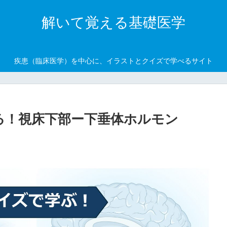
解いて覚える基礎医学
疾患（臨床医学）を中心に、イラストとクイズで学べるサイト
る！視床下部ー下垂体ホルモン