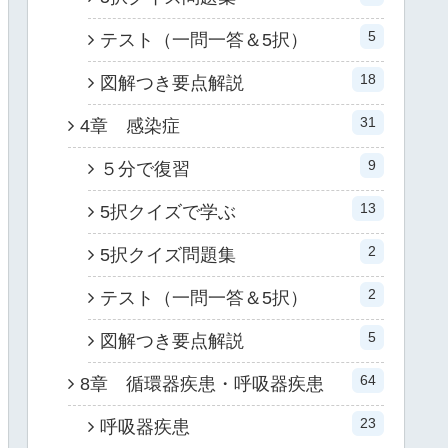
5
テスト（一問一答＆5択）
18
図解つき要点解説
31
4章 感染症
9
５分で復習
13
5択クイズで学ぶ
2
5択クイズ問題集
2
テスト（一問一答＆5択）
5
図解つき要点解説
64
8章 循環器疾患・呼吸器疾患
23
呼吸器疾患