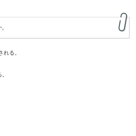
か。
される。
る。