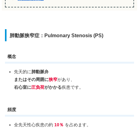
肺動脈狭窄症：Pulmonary Stenosis (PS)
概念
先天的に
肺動脈弁
またはその周囲に
狭窄
があり、
右心室に
圧負荷
がかかる
疾患です。
頻度
全先天性心疾患の約
10％
を占めます。