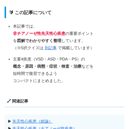
🔰 この記事について
本記事では、
非チアノーゼ性先天性心疾患
の重要ポイント
を
図解でわかりやすく整理
しています。
（※5択クイズは
別記事
で掲載しています）
主要4疾患（VSD・ASD・PDA・PS）の
概念・原因・病態・症状・検査・治療
などを
短時間で復習できるよう
コンパクトにまとめました。
🔗 関連記事
▶️
先天性心疾患（総論）
▶️
先天性心疾患（チアノーゼ性疾患）