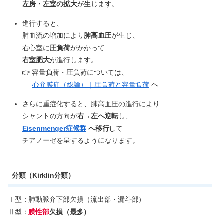
左房・左室の拡大
が生じます。
進行すると、
肺血流の増加により
肺高血圧
が生じ、
右心室に
圧負荷
がかかって
右室肥大
が進行します。
👉 容量負荷・圧負荷については、
心弁膜症（総論）｜圧負荷と容量負荷
へ
さらに重症化すると、肺高血圧の進行により
シャントの方向が
右→左へ逆転
し、
Eisenmenger症候群
へ移行
して
チアノーゼを呈するようになります。
分類（Kirklin分類）
Ⅰ型：肺動脈弁下部欠損（流出部・漏斗部）
Ⅱ型：
膜性部
欠損（最多）