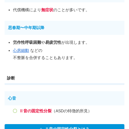
代償機構により
無症状
のことが多いです。
思春期〜中年期以降
労作性呼吸困難
や
易疲労性
が出現します。
心房細動
などの
不整脈を合併することもあります。
診断
心音
Ⅱ音の固定性分裂
（ASDの特徴的所見）
Ⅱ音の固定性分裂とは？