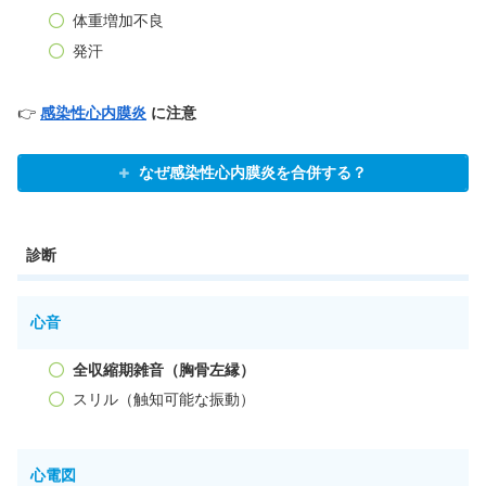
体重増加不良
発汗
👉
感染性心内膜炎
に注意
なぜ感染性心内膜炎を合併する？
診断
心音
全収縮期雑音（胸骨左縁）
スリル（触知可能な振動）
心電図