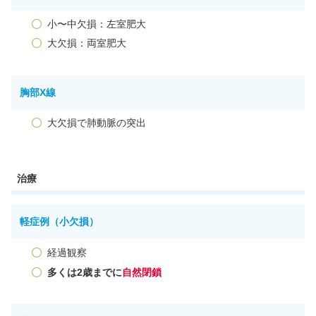
小〜中欠損：左室肥大
大欠損：両室肥大
胸部X線
大欠損で肺動脈の突出
治療
軽症例（小欠損）
経過観察
多くは2歳までに
自然閉鎖