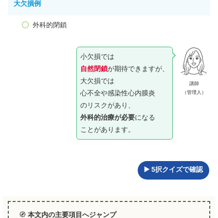
大欠損例
外科的閉鎖
小欠損では
自然閉鎖
が期待できますが、
大欠損では
講師
心不全や感染性心内膜炎
（管理人）
のリスクがあり、
外科的治療が必要
になる
ことがあります。
▶️ 5択クイズで確認
🧭
本文内の主要項目へジャンプ