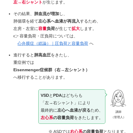
左→右シャント
が生じます。
その結果、
肺血流が増加
し、
肺循環を経て
左心系へ血液が再流入
するため、
左房・左室に
容量
負荷
が生じて
拡大
します。
👉 容量負荷・圧負荷については、
心弁膜症（総論）｜圧負荷と容量負荷
へ
進行すると
肺高血圧
をきたし、
重症例では
Eisenmenger症候群（右→左シャント）
へ移行することがあります。
VSD
と
PDA
はどちらも
「左→右シャント」により
最終的に
左心へ血液が戻る
ため、
講師
左心系
の容量負荷
をきたします。
（管理人）
※ ASDでは
右心系
の容量負荷
となります。