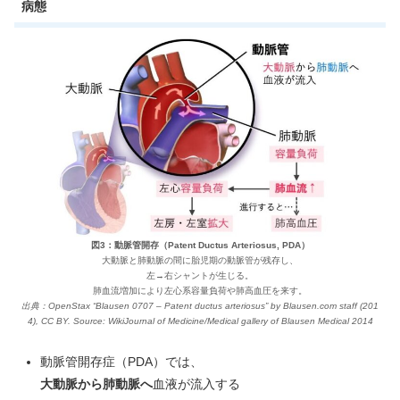
病態
図3：動脈管開存（Patent Ductus Arteriosus, PDA）
大動脈と肺動脈の間に胎児期の動脈管が残存し、
左→右シャントが生じる。
肺血流増加により左心系容量負荷や肺高血圧を来す。
出典：OpenStax “Blausen 0707 – Patent ductus arteriosus” by Blausen.com staff (201
4), CC BY. Source: WikiJournal of Medicine/Medical gallery of Blausen Medical 2014
動脈管開存症（PDA）では、
大動脈から肺動脈へ
血液が流入する