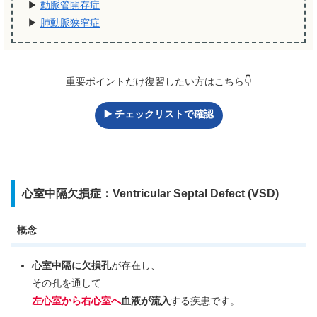
▶︎
動脈管開存症
▶︎
肺動脈狭窄症
重要ポイントだけ復習したい方はこちら👇
▶️ チェックリストで確認
心室中隔欠損症：Ventricular Septal Defect (VSD)
概念
心室中隔に欠損孔
が存在し、
その孔を通して
左心室から右心室へ
血液が流入
する疾患です。