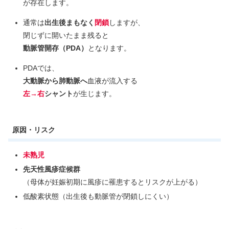
が存在します。
通常は
出生後まもなく
閉鎖
しますが、
閉じずに開いたまま残ると
動脈管開存（PDA）
となります。
PDAでは、
大動脈から肺動脈へ
血液が流入する
左→右
シャント
が生じます。
原因・リスク
未熟児
先天性風疹症候群
（母体が妊娠初期に風疹に罹患するとリスクが上がる）
低酸素状態（出生後も動脈管が閉鎖しにくい）