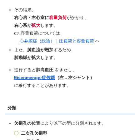
その結果、
右心房・右心室に
容量負荷
がかかり、
右心系が
拡大
します。
👉 容量負荷については、
心弁膜症（総論）｜圧負荷と容量負荷
へ
また、
肺血流が増加
するため
肺動脈が拡大
します。
進行すると
肺高血圧
をきたし、
Eisenmenger症候群
（右→左シャント）
に移行することがあります。
分類
欠損孔の位置
により以下の型に分類されます。
二次孔欠損型