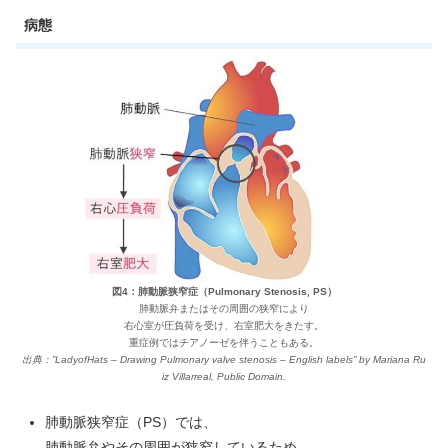
病態
図4：肺動脈狭窄症（Pulmonary Stenosis, PS）
肺動脈弁またはその周囲の狭窄により
右心室が圧負荷を受け、右室肥大をきたす。
重症例ではチアノーゼを伴うこともある。
出典：”LadyofHats – Drawing Pulmonary valve stenosis – English labels” by Mariana Ru
iz Villarreal, Public Domain.
肺動脈狭窄症（PS）では、
肺動脈弁やその周囲が狭窄しているため、