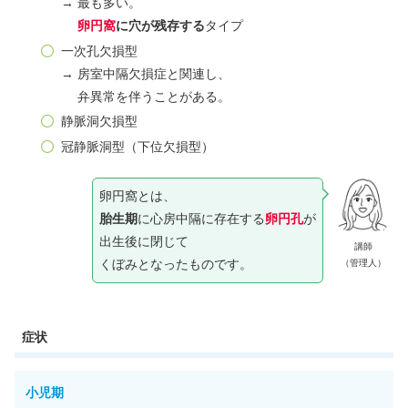
→ 最も多い。
卵円窩
に穴が残存する
タイプ
一次孔欠損型
→ 房室中隔欠損症と関連し、
弁異常を伴うことがある。
静脈洞欠損型
冠静脈洞型（下位欠損型）
卵円窩とは、
胎生期
に心房中隔に存在する
卵円孔
が
出生後に閉じて
講師
くぼみとなったものです。
（管理人）
症状
小児期