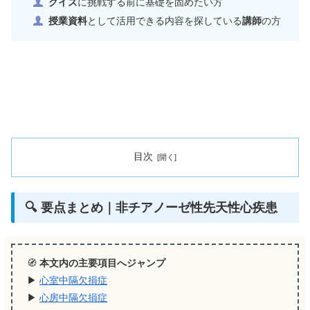
クイズ
に挑戦する前に基礎を固めたい方
授業資料
として活用できる内容を探している
講師
の方
目次
🔍 要点まとめ｜非チアノーゼ性先天性心疾患
🧭
本文内の主要項目へジャンプ
▶︎
心室中隔欠損症
▶︎
心房中隔欠損症