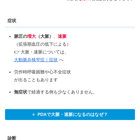
症状
脈圧の
増大
（大脈）
、
速脈
（拡張期血圧の低下による）
👉 大脈・速脈については、
大動脈弁狭窄症｜症状
へ
労作時呼吸困難や心不全症状
が出ることもあります
無症状
で経過する例も少なくありません。
PDAで大脈・速脈になるのはなぜ？
診断