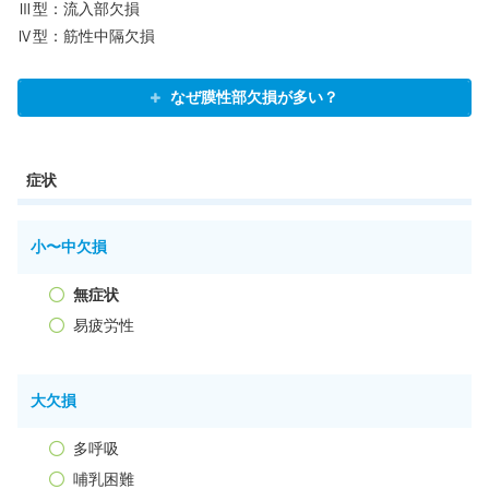
Ⅲ型：流入部欠損
Ⅳ型：筋性中隔欠損
なぜ膜性部欠損が多い？
症状
小〜中欠損
無症状
易疲労性
大欠損
多呼吸
哺乳困難