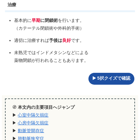
治療
基本的に
早期
に閉鎖術
を行います。
（カテーテル閉鎖術や外科的手術）
適切に治療すれば
予後は
良好
です。
未熟児ではインドメタシンなどによる
薬物閉鎖が行われることもあります。
▶️ 5択クイズで確認
🧭
本文内の主要項目へジャンプ
▶︎
心室中隔欠損症
▶︎
心房中隔欠損症
▶︎
動脈管開存症
▶︎
肺動脈狭窄症