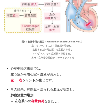
図1：心室中隔欠損症（Ventricular Septal Defect, VSD）
左→右シャントにより肺血流が増加し、
進行すると肺高血圧・右室肥大を経て
アイゼンメンゲル症候群へ移行する。
出典：北海道心臓協会 フリーイラスト集
心室中隔欠損症では、
左心室から右心室へ血液が流入し、
左 → 右
シャント
が生じます。
その結果、肺動脈へ送られる血流が増加し、
肺血流量の増加
→ 左心系への
容量負荷
をきたし、