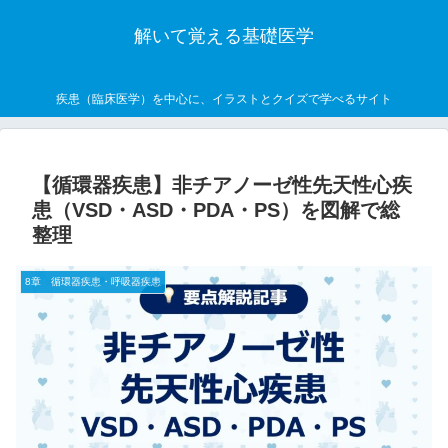
解いて覚える基礎医学
疾患（臨床医学）を中心に、イラストとクイズで学べるサイト
【循環器疾患】非チアノーゼ性先天性心疾
患（VSD・ASD・PDA・PS）を図解で総
整理
8章 循環器疾患・呼吸器疾患