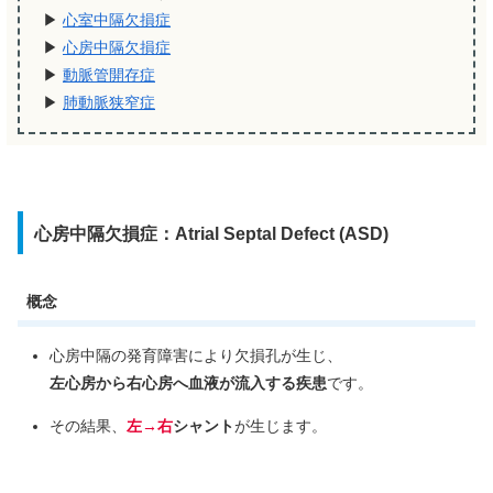
▶︎
心室中隔欠損症
▶︎
心房中隔欠損症
▶︎
動脈管開存症
▶︎
肺動脈狭窄症
心房中隔欠損症：Atrial Septal Defect (ASD)
概念
心房中隔の発育障害により欠損孔が生じ、
左心房から右心房へ血液が流入する疾患
です。
その結果、
左→右
シャント
が生じます。