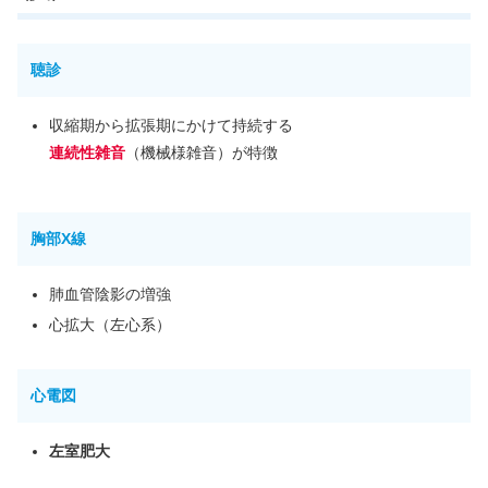
聴診
収縮期から拡張期にかけて持続する
連続性雑音
（機械様雑音）が特徴
胸部X線
肺血管陰影の増強
心拡大（左心系）
心電図
左室肥大