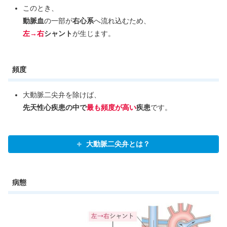
このとき、
動脈血
の一部が
右心系
へ流れ込むため、
左→右
シャント
が生じます。
頻度
大動脈二尖弁を除けば、
先天性心疾患の中で
最も頻度が高い
疾患
です。
大動脈二尖弁とは？
病態