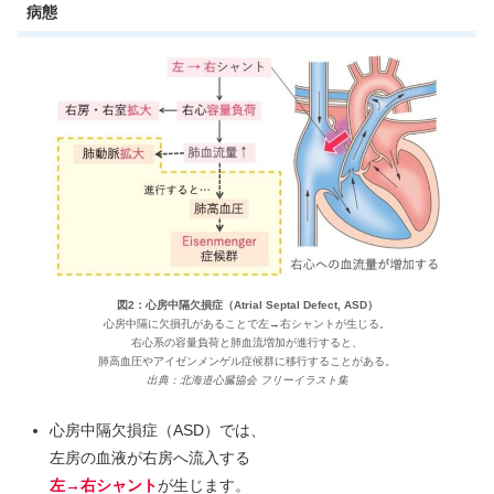
病態
図2：心房中隔欠損症（Atrial Septal Defect, ASD）
心房中隔に欠損孔があることで左→右シャントが生じる。
右心系の容量負荷と肺血流増加が進行すると、
肺高血圧やアイゼンメンゲル症候群に移行することがある。
出典：北海道心臓協会 フリーイラスト集
心房中隔欠損症（ASD）では、
左房の血液が右房へ流入する
左→右シャント
が生じます。