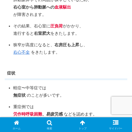
右心室から肺動脈への
血液駆出
が障害されます。
その結果、右心室に
圧負荷
がかかり、
進行すると
右室肥大
をきたします。
狭窄が高度になると、
右房圧も上昇
し、
右心不全
をきたします。
症状
軽症〜中等症では
無症状
のことが多いです。
重症例では
労作時呼吸困難
、易疲労感
などを認めます。
ホーム
検索
トップ
サイドバー