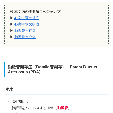
🧭
本文内の主要項目へジャンプ
▶︎
心室中隔欠損症
▶︎
心房中隔欠損症
▶︎
動脈管開存症
▶︎
肺動脈狭窄症
動脈管開存症（Botallo管開存）：Patent Ductus
Arteriosus (PDA)
概念
胎生期
には
肺循環をバイパスする血管（
動脈管
）