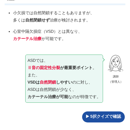
小欠損では自然閉鎖することもありますが、
多くは
自然閉鎖せず
治療が検討されます。
心室中隔欠損症（VSD）とは異なり、
カテーテル治療
が可能です。
ASDでは、
Ⅱ音の固定性分裂
が最重要ポイント
。
また、
講師
VSDは
自然閉鎖
しやすい
のに対し、
（管理人）
ASDは自然閉鎖が少なく、
カテーテル治療が可能
なのが特徴です。
▶️ 5択クイズで確認