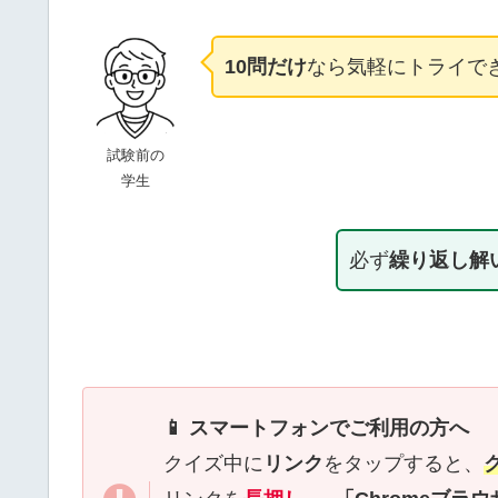
10問だけ
なら気軽にトライで
試験前の
学生
必ず
繰り返し解
📱 スマートフォンでご利用の方へ
クイズ中に
リンク
をタップすると、