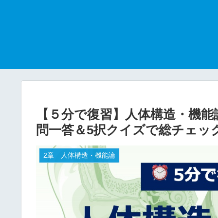
【５分で復習】人体構造・機能
問一答＆5択クイズで総チェッ
2章 人体構造・機能論