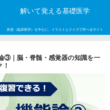
解いて覚える基礎医学
疾患（臨床医学）を中心に、イラストとクイズで学べるサイト
論③｜脳・脊髄・感覚器の知識を一
ク！