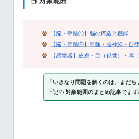
📕 対象範囲
【脳・脊髄①】脳の構造と機能
【脳・脊髄②】脊髄・脳神経・自
【感覚器】皮膚・目（視覚）・耳
「
いきなり問題を解くのは、まだち
上記の
対象範囲のまとめ記事
でまず