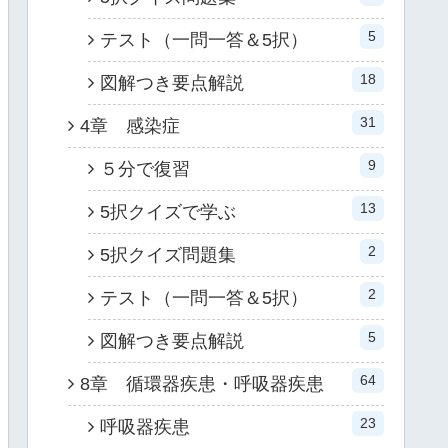
5
テスト（一問一答＆5択）
18
図解つき要点解説
31
4章 感染症
9
５分で復習
13
5択クイズで学ぶ
2
5択クイズ問題集
2
テスト（一問一答＆5択）
5
図解つき要点解説
64
8章 循環器疾患・呼吸器疾患
23
呼吸器疾患