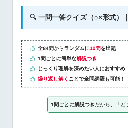
🔍 一問一答クイズ（○×形式）
全84問
から
ランダムに
10問
を出題
1問ごとに簡単な
解説つき
じっくり理解を深めたい人におすすめ
繰り返し解く
ことで全問網羅も可能！
1問ごとに解説つき
だから、「ど