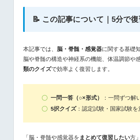
📝 この記事について｜5分で
本記事では、
脳・脊髄・感覚器
に関する基礎
脳や脊髄の構造や神経系の機能、体温調節や
類のクイズ
で効率よく復習します。
一問一答（○×形式）
：一問ずつ解
5択クイズ
：認定試験・国家試験を
「脳・脊髄や感覚器を
まとめて復習したい
方