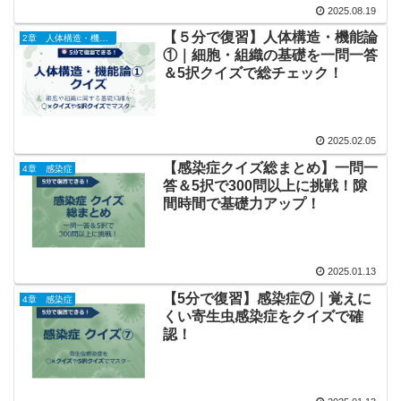
2025.08.19
【５分で復習】人体構造・機能論
2章 人体構造・機能論
①｜細胞・組織の基礎を一問一答
＆5択クイズで総チェック！
2025.02.05
【感染症クイズ総まとめ】一問一
4章 感染症
答＆5択で300問以上に挑戦！隙
間時間で基礎力アップ！
2025.01.13
【5分で復習】感染症⑦｜覚えに
4章 感染症
くい寄生虫感染症をクイズで確
認！