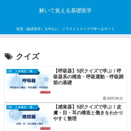
解いて覚える基礎医学
疾患（臨床医学）を中心に、イラストとクイズで学べるサイト
クイズ
【呼吸器】5択クイズで学ぶ！呼
2章 人体構造・機能論
吸器系の構造・呼吸運動・呼吸調
節の基礎
2025.08.21
【感覚器】5択クイズで学ぶ！皮
2章 人体構造・機能論
膚・目・耳の構造と働きをわかり
やすく整理