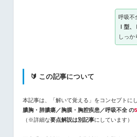
呼吸不
Ⅰ型、
しっか
🔰 この記事について
本記事は、「解いて覚える」をコンセプトに
膿胸・肺膿瘍／胸膜・胸腔疾患／呼吸不全 の
（※詳細な
要点解説は別記事
にしています）