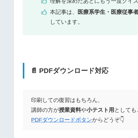
理解を深めたあとにもう一度クイ
本記事は、
医療系学生・医療従事
しています。
📄 PDFダウンロード対応
印刷しての復習はもちろん、
講師の方が
授業資料
や
小テスト用
としても
PDFダウンロードボタン
からどうぞ👇