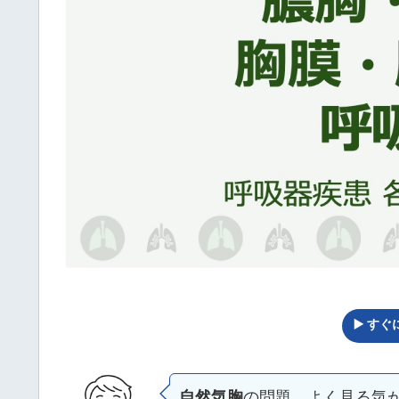
▶️ す
自然気胸
の問題、よく見る気