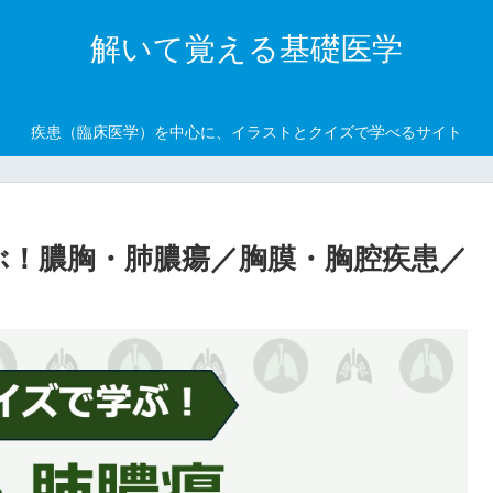
解いて覚える基礎医学
疾患（臨床医学）を中心に、イラストとクイズで学べるサイト
ぶ！膿胸・肺膿瘍／胸膜・胸腔疾患／