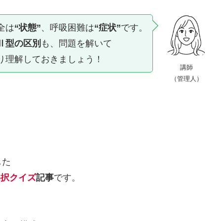
全は
“状態”
、呼吸困難は
“症状”
です。
Ⅱ型の区別
も、問題を解いて
り理解しておきましょう！
講師
（管理人）
した
5択クイズ
記事
です。