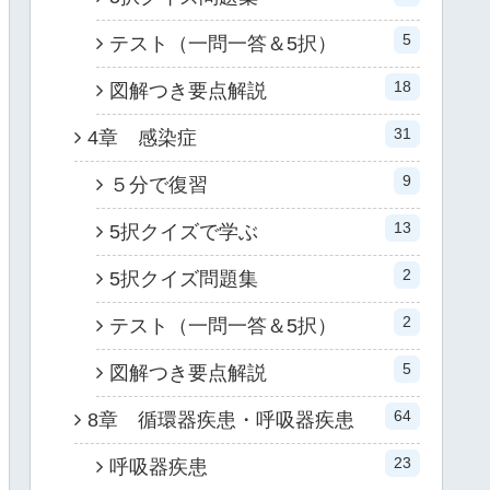
5
テスト（一問一答＆5択）
18
図解つき要点解説
31
4章 感染症
9
５分で復習
13
5択クイズで学ぶ
2
5択クイズ問題集
2
テスト（一問一答＆5択）
5
図解つき要点解説
64
8章 循環器疾患・呼吸器疾患
23
呼吸器疾患