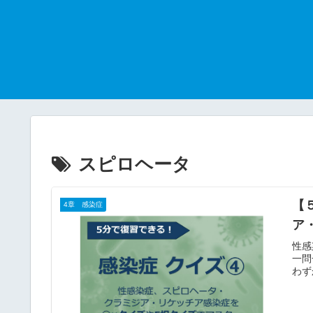
スピロヘータ
【
4章 感染症
ア
性感
一問
わず