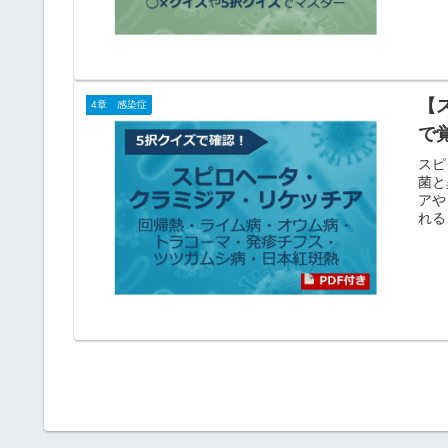
【
4章 感染症
で
スピ
菌と
アや
れる