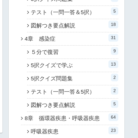
5
テスト（一問一答＆5択）
18
図解つき要点解説
31
4章 感染症
9
５分で復習
13
5択クイズで学ぶ
2
5択クイズ問題集
2
テスト（一問一答＆5択）
5
図解つき要点解説
64
8章 循環器疾患・呼吸器疾患
23
呼吸器疾患