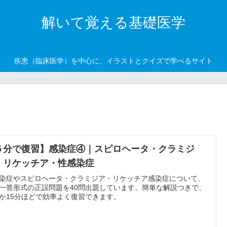
解いて覚える基礎医学
疾患（臨床医学）を中心に、イラストとクイズで学べるサイト
５分で復習】感染症④｜スピロヘータ・クラミジ
・リケッチア・性感染症
染症やスピロヘータ・クラミジア・リケッチア感染症について、
一答形式の正誤問題を40問出題しています。簡単な解説つきで、
か15分ほどで効率よく復習できます。